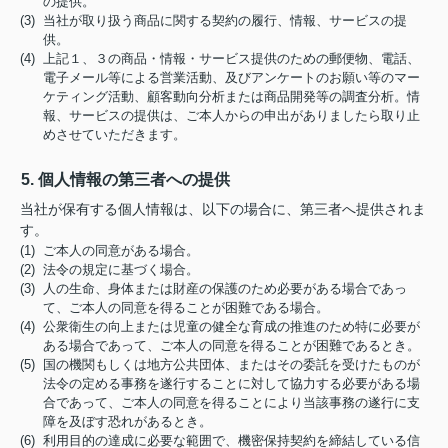
の提供。
(3) 当社が取り扱う商品に関する契約の履行、情報、サービスの提
供。
(4) 上記１、３の商品・情報・サービス提供のための郵便物、電話、
電子メール等による営業活動、及びアンケートのお願い等のマー
ケティング活動、顧客動向分析または商品開発等の調査分析。情
報、サービスの提供は、ご本人からの申出がありましたら取り止
めさせていただきます。
5. 個人情報の第三者への提供
当社が保有する個人情報は、以下の場合に、第三者へ提供されま
す。
(1) ご本人の同意がある場合。
(2) 法令の規定に基づく場合。
(3) 人の生命、身体または財産の保護のため必要がある場合であっ
て、ご本人の同意を得ることが困難である場合。
(4) 公衆衛生の向上または児童の健全な育成の推進のため特に必要が
ある場合であって、ご本人の同意を得ることが困難であるとき。
(5) 国の機関もしくは地方公共団体、またはその委託を受けたものが
法令の定める事務を遂行することに対して協力する必要がある場
合であって、ご本人の同意を得ることにより当該事務の遂行に支
障を及ぼす恐れがあるとき。
(6) 利用目的の達成に必要な範囲で、機密保持契約を締結している信