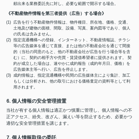
頼出来る業務委託先に対し、必要な範囲で開示する場合。
《不動産物件情報を第三者提供（広告）する場合》
(1) 広告を行う不動産物件情報は、物件種目、所在地、価格、交通、
土地及び建物の面積、間取、設備、写真、案内図等であり、個人
の氏名は含みません。
(2) 指定流通機構への登録、インターネット、不動産情報誌、チラシ
等の広告媒体を通じて直接、または他の不動産会社を通じて間接
的（当社の同意のもと、他の不動産会社が広告を行う場合等を含
む）に、契約の相手方や売買・賃貸借希望者に提供されます。 契
約が成立した場合は、速やかに成約報告（成約年月日、価格）を
広告媒体主等へ行い、広告を停止します。
(3) 成約情報は、指定流通機構や民間の広告媒体主により集計、加工
もしくは分析され、他の取引における価格査定の資料等として利
用されます。
6. 個人情報の安全管理措置
当社が有する個人情報は適正かつ慎重に管理し、個人情報への不
正アクセス、紛失、改ざん、漏えい等を防止するため、必要かつ
適切な安全管理措置を講じます。
7. 個人情報取扱の委託