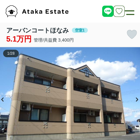
アーバンコートほなみ
空室1
5.1万円
管理/共益費 3,400円
1
/
28