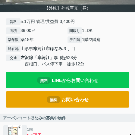
【外観】外観写真（昼）
5.1万円 管理/共益費 3,400円
賃料
36.00㎡
1LDK
面積
間取り
築18年
1階/2階建
築年数
所在階
山形県
寒河江市
ほなみ
３丁目
所在地
左沢線
「
寒河江
」駅 徒歩23分
交通
「西根口」バス停下車 徒歩12分
LINEからお問い合わせ
無料
お問い合わせ
無料
アーバンコートほなみの募集中物件
1階