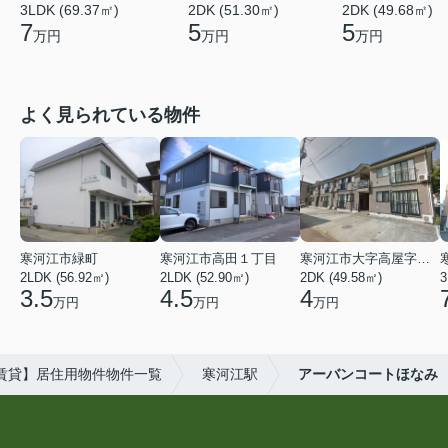
3LDK (69.37㎡)
2DK (51.30㎡)
2DK (49.68㎡)
7
5
5
万円
万円
万円
よく見られている物件
寒河江市緑町
寒河江市高田１丁目
寒河江市大字高屋字西浦
2LDK (56.92㎡)
2LDK (52.90㎡)
2DK (49.58㎡)
3
3.5
4.5
4
万円
万円
万円
賃貸】居住用物件物件一覧
寒河江駅
アーバンコートほなみ