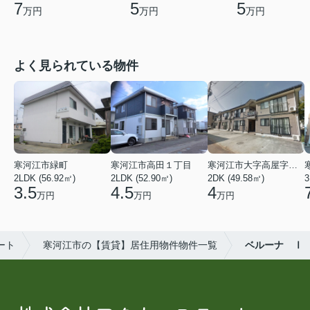
7
5
5
万円
万円
万円
よく見られている物件
寒河江市緑町
寒河江市高田１丁目
寒河江市大字高屋字西浦
2LDK (56.92㎡)
2LDK (52.90㎡)
2DK (49.58㎡)
3
3.5
4.5
4
万円
万円
万円
ート
寒河江市の【賃貸】居住用物件物件一覧
ベルーナ Ⅰ