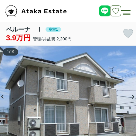
ベルーナ Ⅰ
空室1
3.9万円
管理/共益費 2,200円
1
/
19