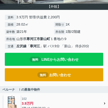
【外観】
3.9万円 管理/共益費 2,200円
賃料
28.02㎡
1K
面積
間取り
築21年
1階/2階建
築年数
所在階
山形県
寒河江市
新山町
１番地の９
所在地
左沢線
「
寒河江
」駅 バス9分 「新山」 停歩20分
交通
LINEからお問い合わせ
無料
お問い合わせ
無料
ベルーナ Ⅰの募集中物件
102
3.9万円