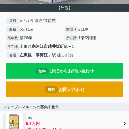
【外観】
5.7万円 管理/共益費 -
賃料
55.11㎡
2LDK
面積
間取り
築26年
1階/2階建
築年数
所在階
山形県
寒河江市
越井坂町
58−１
所在地
左沢線
「
寒河江
」駅 徒歩13分
交通
LINEからお問い合わせ
無料
お問い合わせ
無料
フォーブルマルコシの募集中物件
105
5.7万円