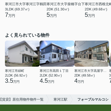
寒河江市大字寒河江字鶴田
寒河江市大字柴橋字台下
寒河江市西根北
3LDK (69.37㎡)
2DK (51.30㎡)
2DK (49.68㎡)
7
5
5
万円
万円
万円
よく見られている物件
寒河江市緑町
寒河江市高田１丁目
寒河江市大字高屋字西浦
2LDK (56.92㎡)
2LDK (52.90㎡)
2DK (49.58㎡)
3
3.5
4.5
4
万円
万円
万円
【賃貸】居住用物件物件一覧
寒河江駅
フォーブルマルコシ